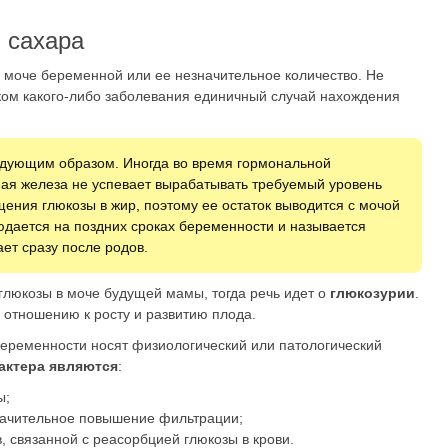
 сахара
в моче беременной или ее незначительное количество. Не
ком какого-либо заболевания единичный случай нахождения
едующим образом. Иногда во время гормональной
ая железа не успевает вырабатывать требуемый уровень
ения глюкозы в жир, поэтому ее остаток выводится с мочой
юдается на поздних сроках беременности и называется
ает сразу после родов.
глюкозы в моче будущей мамы, тогда речь идет о
глюкозурии
.
 отношению к росту и развитию плода.
еременности носят физиологический или патологический
актера являются
:
ы;
значительное повышение фильтрации;
 связанной с реасорбцией глюкозы в крови.