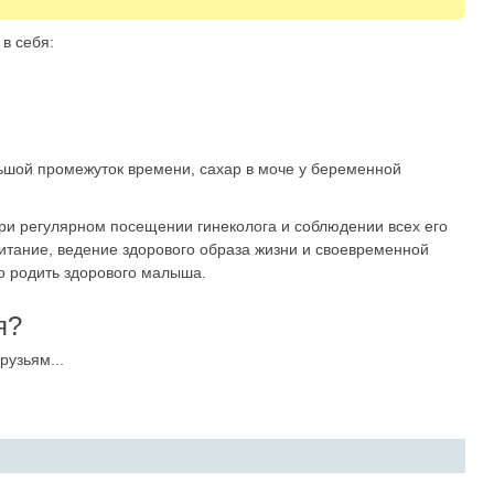
в себя:
льшой промежуток времени, сахар в моче у беременной
ри регулярном посещении гинеколога и соблюдении всех его
тание, ведение здорового образа жизни и своевременной
о родить здорового малыша.
я?
рузьям...