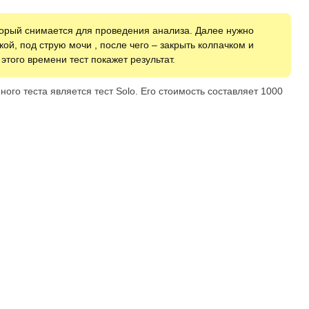
орый снимается для проведения анализа. Далее нужно
ой, под струю мочи , после чего – закрыть колпачком и
 этого времени тест покажет результат.
го теста является тест Solo. Его стоимость составляет 1000