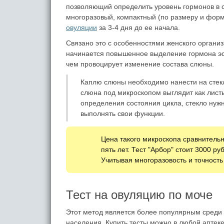
позволяющий определить уровень гормонов в с
многоразовый, компактный (по размеру и форм
овуляции
за 3-4 дня до ее начала.
Связано это с особенностями женского организ
начинается повышенное выделение гормона эст
чем провоцирует изменение состава слюны.
Каплю слюны необходимо нанести на стекл
слюна под микроскопом выглядит как листь
определения состояния цикла, стекло нужн
выполнять свои функции.
Цена такого микроскопа сравнительно
пять лет. Тест "Арбор" стоит 3000 ру
Учитывая многоразовость и точност
Тест на овуляцию по моче
Этот метод является более популярным среди
населения. Купить тесты можно в любой аптеке