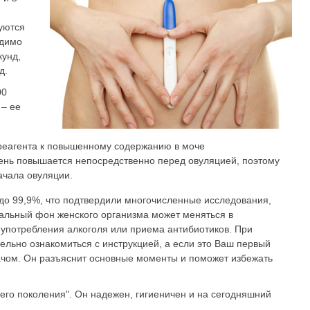
зуются
одимо
кунд,
д.
00
 – ее
 реагента к повышенному содержанию в моче
ень повышается непосредственно перед овуляцией, поэтому
начала овуляции.
 до 99,9%, что подтвердили многочисленные исследования,
нальный фон женского организма может меняться в
 употребления алкоголя или приема антибиотиков. При
ельно ознакомиться с инструкцией, а если это Ваш первый
рачом. Он разъяснит основные моменты и поможет избежать
его поколения". Он надежен, гигиеничен и на сегодняшний