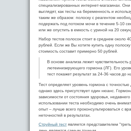
специализированных интернет-магазинах. Они
выглядят, как тесты на беременность и исполь
таким же образом: полоску с реагентом необх
подержать под потоком мочи в течение 5-10 се
или же опустить в емкость с уриной на 20 секун
Набор тестов полосок стоит в среднем около 4
рублей. Если же Вы хотите купить одну полоску
стоимость составит примерно 50 рублей.
В основе анализа лежит чувствительность
лютеинизирующего гормона (ЛГ). Его уров
тест покажет результат за 24-36 часов до 
Тест определяет уровень гормона с точностью
однако здесь присутствует один нюанс. Гормо
зависимости от состояния здоровья, недавнего
использовании теста необходимо очень внимат
опыт – лучше всего проконсультироваться с в
неточностей в результатах.
Струйный тест
является представителем "треть
день является самым точным.