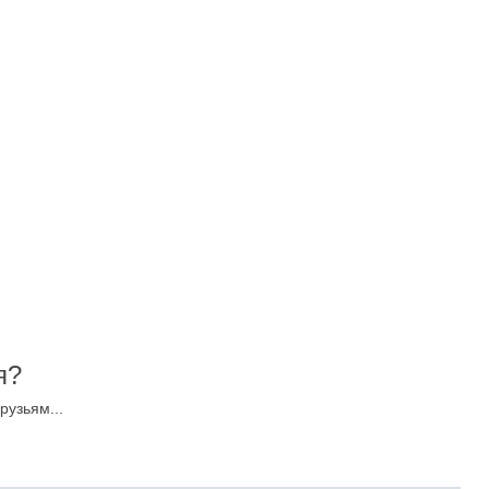
я?
рузьям...