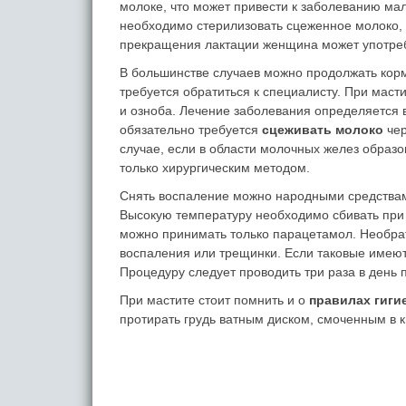
молоке, что может привести к заболеванию ма
необходимо стерилизовать сцеженное молоко, 
прекращения лактации женщина может употреб
В большинстве случаев можно продолжать кор
требуется обратиться к специалисту. При мас
и озноба. Лечение заболевания определяется в
обязательно требуется
сцеживать молоко
чер
случае, если в области молочных желез образ
только хирургическим методом.
Снять воспаление можно народными средствами
Высокую температуру необходимо сбивать пр
можно принимать только парацетамол. Необрат
воспаления или трещинки. Если таковые имеют
Процедуру следует проводить три раза в день 
При мастите стоит помнить и о
правилах гиги
протирать грудь ватным диском, смоченным в 