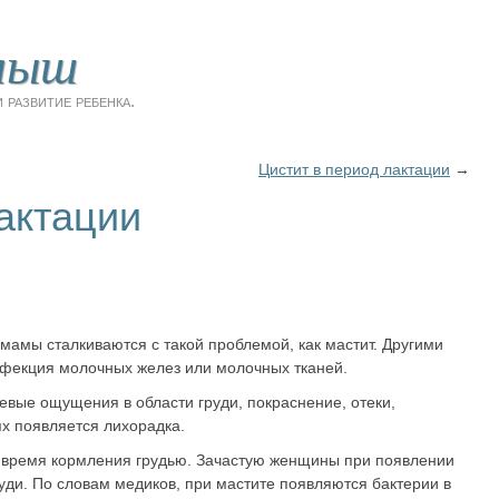
лыш
 развитие ребенка.
Цистит в период лактации
→
актации
мамы сталкиваются с такой проблемой, как мастит. Другими
нфекция молочных желез или молочных тканей.
евые ощущения в области груди, покраснение, отеки,
ях появляется лихорадка.
о время кормления грудью. Зачастую женщины при появлении
уди. По словам медиков, при мастите появляются бактерии в