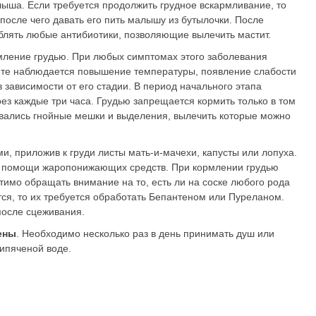
лыша. Если требуется продолжить грудное вскармливание, то
после чего давать его пить малышу из бутылочки. После
лять любые антибиотики, позволяющие вылечить мастит.
мление грудью. При любых симптомах этого заболевания
тите наблюдается повышение температуры, появление слабости
 зависимости от его стадии. В период начального этапа
ез каждые три часа. Грудью запрещается кормить только в том
овались гнойные мешки и выделения, вылечить которые можно
, приложив к груди листы мать-и-мачехи, капусты или лопуха.
и помощи жаропонижающих средств. При кормлении грудью
имо обращать внимание на то, есть ли на соске любого рода
ся, то их требуется обработать Бепантеном или Пуреланом.
после сцеживания.
ены
. Необходимо несколько раз в день принимать душ или
кипяченой воде.