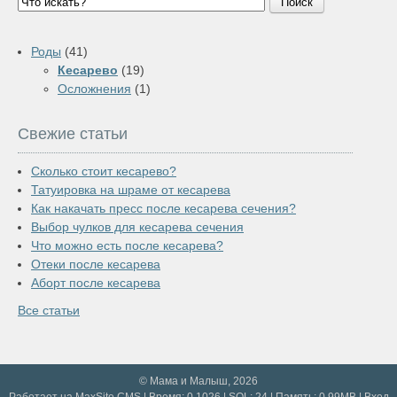
Поиск
Роды
(41)
Кесарево
(19)
Осложнения
(1)
Свежие статьи
Сколько стоит кесарево?
Татуировка на шраме от кесарева
Как накачать пресс после кесарева сечения?
Выбор чулков для кесарева сечения
Что можно есть после кесарева?
Отеки после кесарева
Аборт после кесарева
Все статьи
© Мама и Малыш, 2026
Работает на
MaxSite CMS
| Время: 0.1026 | SQL: 24 | Память: 0.99MB
|
Вход