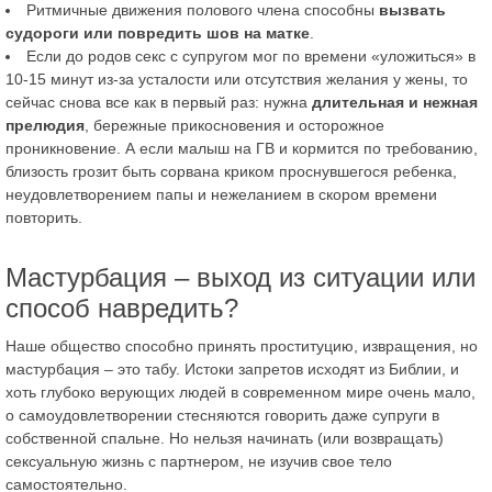
Ритмичные движения полового члена способны
вызвать
судороги или повредить шов на матке
.
Если до родов секс с супругом мог по времени «уложиться» в
10-15 минут из-за усталости или отсутствия желания у жены, то
сейчас снова все как в первый раз: нужна
длительная и нежная
прелюдия
, бережные прикосновения и осторожное
проникновение. А если малыш на ГВ и кормится по требованию,
близость грозит быть сорвана криком проснувшегося ребенка,
неудовлетворением папы и нежеланием в скором времени
повторить.
Мастурбация – выход из ситуации или
способ навредить?
Наше общество способно принять проституцию, извращения, но
мастурбация – это табу. Истоки запретов исходят из Библии, и
хоть глубоко верующих людей в современном мире очень мало,
о самоудовлетворении стесняются говорить даже супруги в
собственной спальне. Но нельзя начинать (или возвращать)
сексуальную жизнь с партнером, не изучив свое тело
самостоятельно.