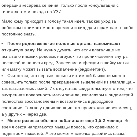
операции кесарева сечения, только после консультации с
гинекологом и похода на УЗИ.
Мало кому приходит в голову такая идея, так как уход за
ребенком отнимает много времени и сил, да и шрам дает о себе
постоянно знать.
После родов женские половые органы напоминают
открытую рану
. Не нужно думать, что если влагалище не
испытало никаких родовых нагрузок, то проникновения внутрь
неспособно нанести вред. Занесение инфекции в шейку матки
или матку может вызвать воспаление (эндометрит).
Считается, что первые попытки интимной близости можно
совершить только после прекращения выделений из влагалища –
так называемых лохий. Их отсутствие свидетельствует о том, что
внутренняя поверхность матки зажила, капилляры и эндометрий
полностью восстановлены и возвратились в дородовое
состояние. Только у одних женщин это происходит через месяц,
а у других – через два.
Место разреза обычно побаливает еще 1,5-2 месяца
. Во
время секса напрягаются мышцы пресса, что сравнимо с
поднятием тяжестей. А это может «помочь» разойтись швам.