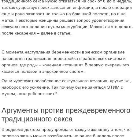
традиционного секса нужно отказаться на срок от 6 до 8 недель,
так как существует риск занесения инфекции, а после операции
еще и рана заживает не только на брюшной полости, но и на
матке. Некоторые женщины решают вопрос удовлетворения
сексуального желания путем мастурбации. Можно ли это делать
после кесарения – далее в статье.
С момента наступления беременности в женском организме
начинается грандиозная перестройка в работе всех систем и
органов, где роды – конечная «станция» В первую очередь это
касается половой и эндокринной систем.
Одни чувствуют ослабевание сексуального желания, другие же,
наоборот, его усиление. Так почему бы не заняться ЭТИМ с
мужем, пока ребенок спит?
Аргументы против преждевременного
традиционного секса
В роддоме доктора предупреждают каждую женщину о том, что
половую жизнь можно возобновить не ранее 6 недель после