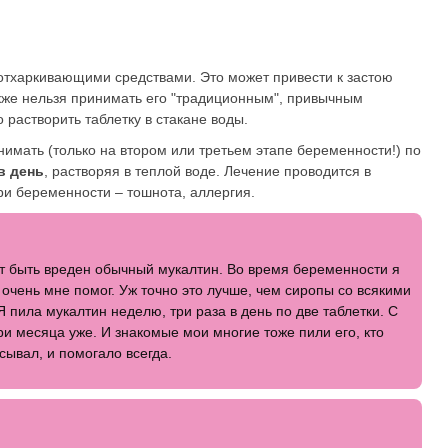
отхаркивающими средствами. Это может привести к застою
кже нельзя принимать его "традиционным", привычным
растворить таблетку в стакане воды.
мать (только на втором или третьем этапе беременности!) по
в день
, растворяя в теплой воде. Лечение проводится в
ри беременности – тошнота, аллергия.
ет быть вреден обычный мукалтин. Во время беременности я
 очень мне помог. Уж точно это лучше, чем сиропы со всякими
 пила мукалтин неделю, три раза в день по две таблетки. С
и месяца уже. И знакомые мои многие тоже пили его, кто
асывал, и помогало всегда.