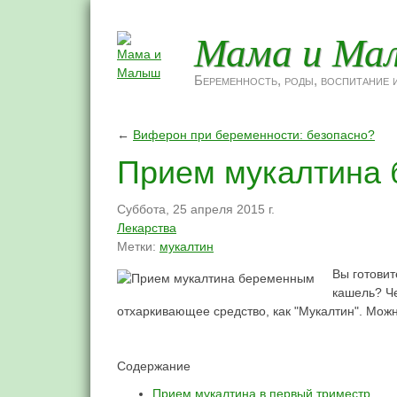
Мама и Ма
Беременность, роды, воспитание и
←
Виферон при беременности: безопасно?
Прием мукалтина
Суббота, 25 апреля 2015 г.
Лекарства
Метки:
мукалтин
Вы готовит
кашель? Че
отхаркивающее средство, как "Мукалтин". Мож
Содержание
Прием мукалтина в первый триместр