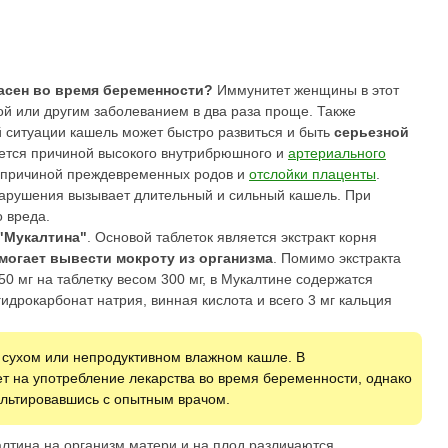
асен во время беременности?
Иммунитет женщины в этот
ой или другим заболеванием в два раза проще. Также
й ситуации кашель может быстро развиться и быть
серьезной
ется причиной высокого внутрибрюшного и
артериального
ть причиной преждевременных родов и
отслойки плаценты
.
 нарушения вызывает длительный и сильный кашель. При
 вреда.
 "Мукалтина"
. Основой таблеток является экстракт корня
могает вывести мокроту из организма
. Помимо экстракта
50 мг на таблетку весом 300 мг, в Мукалтине содержатся
идрокарбонат натрия, винная кислота и всего 3 мг кальция
 сухом или непродуктивном влажном кашле. В
т на употребление лекарства во время беременности, однако
ультировавшись с опытным врачом.
тина на организм матери и на плод различаются.