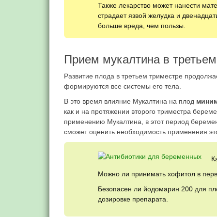
Также лекарство может нанести мате
страдает язвой желудка и двенадцат
больше вреда, чем пользы.
Прием мукалтина в третьем
Развитие плода в третьем триместре продолжае
формируются все системы его тела.
В это время влияние Мукалтина на плод
мини
как и на протяжении второго триместра береме
применению Мукалтина, в этот период беремен
сможет оценить необходимость применения это
К
Можно ли принимать хофитол в перв
Безопасен ли йодомарин 200 для п
дозировке препарата.