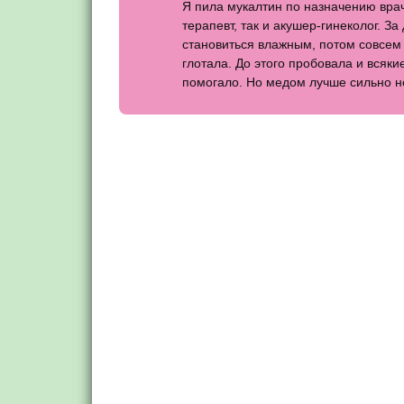
Я пила мукалтин по назначению вра
терапевт, так и акушер-гинеколог. З
становиться влажным, потом совсем 
глотала. До этого пробовала и всяк
помогало. Но медом лучше сильно не