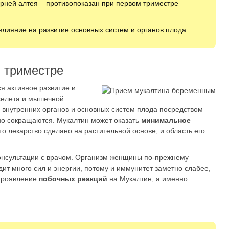
орней алтея – противопоказан при первом триместре
влияние на развитие основных систем и органов плода.
 триместре
я активное развитие и
скелета и мышечной
 внутренних органов и основных систем плода посредством
но сокращаются. Мукалтин может оказать
минимальное
что лекарство сделано на растительной основе, и область его
консультации с врачом. Организм женщины по-прежнему
дит много сил и энергии, потому и иммунитет заметно слабее,
 проявление
побочных реакций
на Мукалтин, а именно: