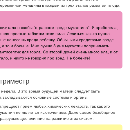
еременной женщины в каждый из трех этапов развития плода.
рочитала о якобы "страшном вреде мукалтина". Я приболела,
ашля простые таблетки тоже пила. Лечиться как-то нужно.
ьше нанесешь вреда ребенку. Обычными средствами вроде
 а то и больше. Мне лучше 3 дня мукалтин попринимать.
антисептик для горла. Со второй дочей очень много ела, и от
ало, и никто не говорил про вред. Не болейте!
триместр
 недели. В это время будущей матери следует быть
а закладываются основные системы и органы.
апрещают прием любых химических лекарств, так как это
Мукалтин не является исключением. Даже самое безобидное
 разрушающее влияние на развитие этих систем.