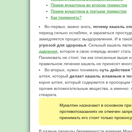
Прием мукалтина во втором триместре
Прием мукалтина в третьем триместре
Как применять?
Во-первых, важно знать,
почему кашель оп
период сильно ослаблен, и заразиться простуд
замедляется процесс выздоровления. И в тако
угрозой для здоровья
. Сильный кашель явля
давления
, которое в свою очередь может ста
Паниковать не стоит, так как описанные выше
правильном лечении кашель не принесет много
Во-вторых, нужно понимать
суть действия
алтея, который
делает кашель влажным и по
корня алтея, который содержится в пропорции 
прочие вспомогательные вещества, а именно: г
стеарата.
Мукалтин назначают в основном при
противопоказаниях не отмечен запре
принимать его стоит только проконс
В разные периоды беременности влияние Мукал