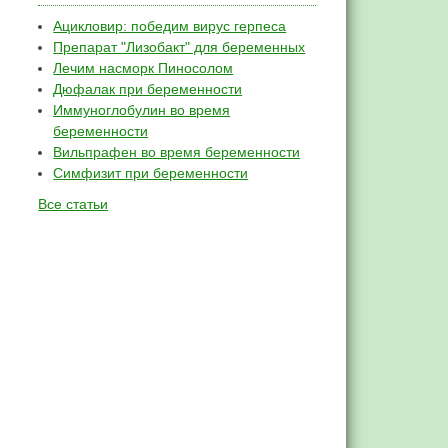
Ацикловир: победим вирус герпеса
Препарат "Лизобакт" для беременных
Лечим насморк Пиносолом
Дюфалак при беременности
Иммуноглобулин во время
беременности
Вильпрафен во время беременности
Симфизит при беременности
Все статьи