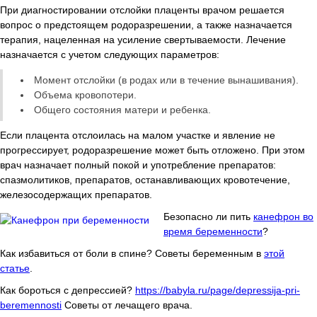
При диагностировании отслойки плаценты врачом решается
вопрос о предстоящем родоразрешении, а также назначается
терапия, нацеленная на усиление свертываемости. Лечение
назначается с учетом следующих параметров:
Момент отслойки (в родах или в течение вынашивания).
Объема кровопотери.
Общего состояния матери и ребенка.
Если плацента отслоилась на малом участке и явление не
прогрессирует, родоразрешение может быть отложено. При этом
врач назначает полный покой и употребление препаратов:
спазмолитиков, препаратов, останавливающих кровотечение,
железосодержащих препаратов.
Безопасно ли пить
канефрон во
время беременности
?
Как избавиться от боли в спине? Советы беременным в
этой
статье
.
Как бороться с депрессией?
https://babyla.ru/page/depressija-pri-
beremennosti
Советы от лечащего врача.