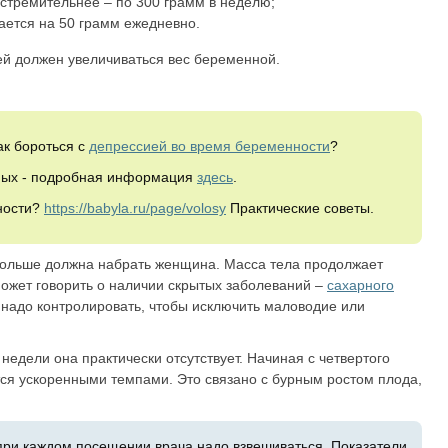
 стремительнее – по 300 грамм в неделю;
ается на 50 грамм ежедневно.
ей должен увеличиваться вес беременной.
ак бороться с
депрессией во время беременности
?
ных - подробная информация
здесь
.
ности?
https://babyla.ru/page/volosy
Практические советы.
 больше должна набрать женщина. Масса тела продолжает
может говорить о наличии скрытых заболеваний –
сахарного
е надо контролировать, чтобы исключить маловодие или
едели она практически отсутствует. Начиная с четвертого
ся ускоренными темпами. Это связано с бурным ростом плода,
при каждом посещении врача надо взвешиваться. Показатели