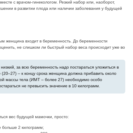
месте с врачом-гинекологом. Резкий набор или, наоборот,
ушении в развитии плода или наличии заболевания у будущей
рым женщина входит в беременность. До беременности
оценить, не слишком ли быстрый набор веса происходит уже во
 низкий, за всю беременность надо постараться уложиться в
 (20–27) – к концу срока женщина должна прибавить около
ной массы тела (ИМТ – более 27) необходимо особо
остараться не превысить значение в 10 килограмм.
ться вес будущей мамочки, просто:
е больше 2 килограмм;