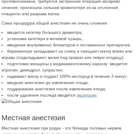
противопоказана, требуется экстренная операция кесарево
сечения, произошла сильная кровопотеря из-за отслоения
плаценты или разрыва матки.
Сама процедура общей анестезии не очень сложная:
вводится катетер большого диаметра;
установка катетера в мочевой пузырь;
введение внутривенно блокаторов и гистаминных препаратов;
беременную укладывают на спину и смещают матку влево или
вправо (подкладывают валик под правую или левую ягодицу);
подготовка женщины к медикаментозному наркозу: вводится
атропин, димедрол, супрастин;
надевают маску и подают 100% кислород в течение 3 минут;
вводная анестезия до извлечения плода;
поддержание анестезии после извлечения плода;
после удаления последа вводится
окситоцин
.
Местная анестезия
Местная анестезия при родах - это блокада половых нервов,