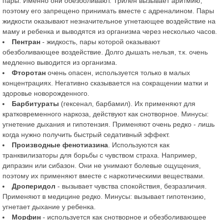
пары. Именно они обезболивают. Трилен вызывает аритмию,
поэтому его запрещено принимать вместе с адреналином. Пары
жидкости оказывают незначительное угнетающее воздействие на
маму и ребенка и выводятся из организма через несколько часов.
Пентран
- жидкость, пары которой оказывают
обезболивающее воздействие. Долго дышать нельзя, т.к. очень
медленно выводится из организма.
Фторотан
очень опасен, используется только в малых
концентрациях. Негативно сказывается на сокращении матки и
здоровье новорожденного.
Барбитураты
(гексенал, барбамил). Их применяют для
кратковременного наркоза, действуют как снотворное. Минусы:
угнетение дыхания и гипотензия. Применяют очень редко - лишь
когда нужно получить быстрый седативный эффект.
Производные фенотиазина
. Используются как
транквилизаторы для борьбы с чувством страха. Например,
дипразин или сибазон. Они не унимают болевые ощущения,
поэтому их применяют вместе с наркотическими веществами.
Дроперидол
- вызывает чувства спокойствия, безразличия.
Применяют в медицине редко. Минусы: вызывает гипотензию,
угнетает дыхание у ребенка.
Морфин
- используется как снотворное и обезболивающее