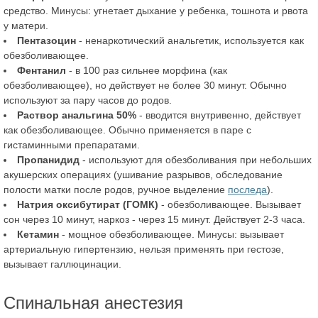
средство. Минусы: угнетает дыхание у ребенка, тошнота и рвота
у матери.
Пентазоцин
- ненаркотический анальгетик, используется как
обезболивающее.
Фентанил
- в 100 раз сильнее морфина (как
обезболивающее), но действует не более 30 минут. Обычно
используют за пару часов до родов.
Раствор анальгина 50%
- вводится внутривенно, действует
как обезболивающее. Обычно применяется в паре с
гистаминными препаратами.
Пропанидид
- используют для обезболивания при небольших
акушерских операциях (ушивание разрывов, обследование
полости матки после родов, ручное выделение
последа
).
Натрия оксибутират (ГОМК)
- обезболивающее. Вызывает
сон через 10 минут, наркоз - через 15 минут. Действует 2-3 часа.
Кетамин
- мощное обезболивающее. Минусы: вызывает
артериальную гипертензию, нельзя применять при гестозе,
вызывает галлюцинации.
Спинальная анестезия