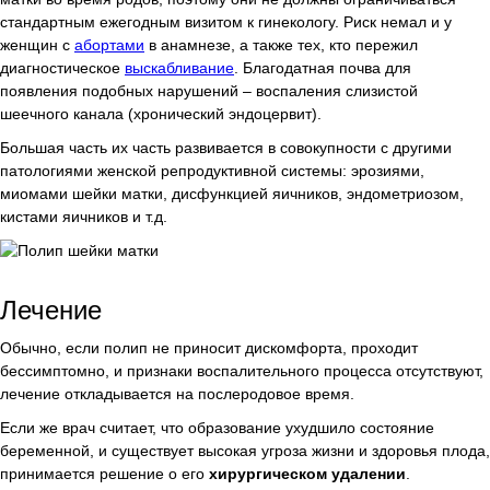
стандартным ежегодным визитом к гинекологу. Риск немал и у
женщин с
абортами
в анамнезе, а также тех, кто пережил
диагностическое
выскабливание
. Благодатная почва для
появления подобных нарушений – воспаления слизистой
шеечного канала (хронический эндоцервит).
Большая часть их часть развивается в совокупности с другими
патологиями женской репродуктивной системы: эрозиями,
миомами шейки матки, дисфункцией яичников, эндометриозом,
кистами яичников и т.д.
Лечение
Обычно, если полип не приносит дискомфорта, проходит
бессимптомно, и признаки воспалительного процесса отсутствуют,
лечение откладывается на послеродовое время.
Если же врач считает, что образование ухудшило состояние
беременной, и существует высокая угроза жизни и здоровья плода,
принимается решение о его
хирургическом удалении
.