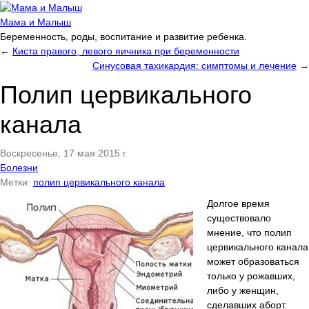
Мама и Малыш
Беременность, роды, воспитание и развитие ребенка.
←
Киста правого, левого яичника при беременности
Синусовая тахикардия: симптомы и лечение
→
Полип цервикального
канала
Воскресенье, 17 мая 2015 г.
Болезни
Метки:
полип цервикального канала
Долгое время
существовало
мнение, что полип
цервикального канала
может образоваться
только у рожавших,
либо у женщин,
сделавших аборт.