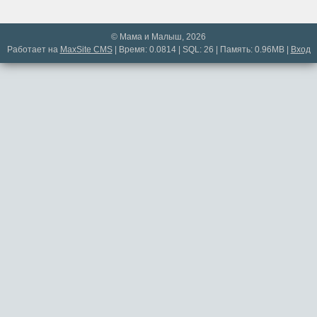
© Мама и Малыш, 2026
Работает на
MaxSite CMS
| Время: 0.0814 | SQL: 26 | Память: 0.96MB
|
Вход