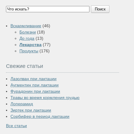
Поиск
Вскармливание
(46)
Болезни
(18)
До года
(13)
Лекарства
(77)
Продукты
(176)
Свежие статьи
Лазолван при лактации
Аугментин при лактации
Фурадонин при лактации
Травы во время кормления грудью
Лоперамид
Зиртек при лактации
Сорбифер в период лактации
Все статьи