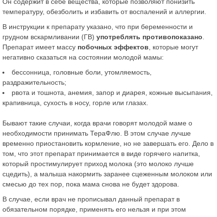
Он содержит в себе вещества, которые позволяют понизить
температуру, обезболить и избавить от воспалений и аллергии.
В инструкции к препарату указано, что при беременности и
грудном вскармливании (ГВ)
употреблять противопоказано
.
Препарат имеет массу
побочных эффектов
, которые могут
негативно сказаться на состоянии молодой мамы:
бессонница, головные боли, утомляемость,
раздражительность;
рвота и тошнота, анемия, запор и диарея, кожные высыпания,
крапивница, сухость в носу, горле или глазах.
Бывают такие случаи, когда врачи говорят молодой маме о
необходимости принимать ТераФлю. В этом случае лучше
временно приостановить кормление, но не завершать его. Дело в
том, что этот препарат принимается в виде горячего напитка,
который простимулирует приход молока (это молоко лучше
сцедить), а малыша накормить заранее сцеженным молоком или
смесью до тех пор, пока мама снова не будет здорова.
В случае, если врач не прописывал данный препарат в
обязательном порядке, применять его нельзя и при этом