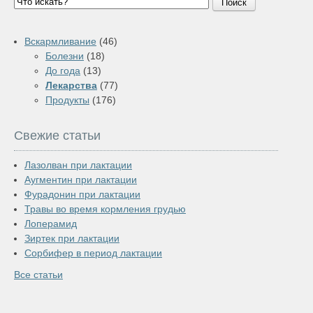
Поиск
Вскармливание
(46)
Болезни
(18)
До года
(13)
Лекарства
(77)
Продукты
(176)
Свежие статьи
Лазолван при лактации
Аугментин при лактации
Фурадонин при лактации
Травы во время кормления грудью
Лоперамид
Зиртек при лактации
Сорбифер в период лактации
Все статьи