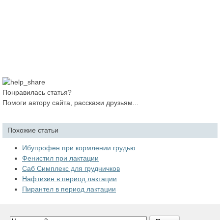
Понравилась статья?
Помоги автору сайта, расскажи друзьям...
Похожие статьи
Ибупрофен при кормлении грудью
Фенистил при лактации
Саб Симплекс для грудничков
Нафтизин в период лактации
Пирантел в период лактации