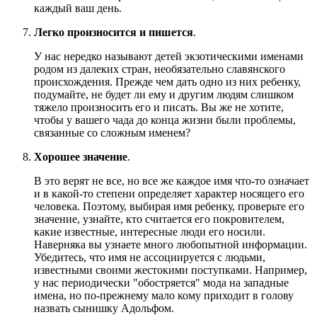
каждый ваш день.
Легко произносится и пишется
.
У нас нередко называют детей экзотическими именами
родом из далеких стран, необязательно славянского
происхождения. Прежде чем дать одно из них ребенку,
подумайте, не будет ли ему и другим людям слишком
тяжело произносить его и писать. Вы же не хотите,
чтобы у вашего чада до конца жизни были проблемы,
связанные со сложным именем?
Хорошее значение
.
В это верят не все, но все же каждое имя что-то означает
и в какой-то степени определяет характер носящего его
человека. Поэтому, выбирая имя ребенку, проверьте его
значение, узнайте, кто считается его покровителем,
какие известные, интересные люди его носили.
Наверняка вы узнаете много любопытной информации.
Убедитесь, что имя не ассоциируется с людьми,
известными своими жестокими поступками. Например,
у нас периодически "обостряется" мода на западные
имена, но по-прежнему мало кому приходит в голову
назвать сынишку Адольфом.