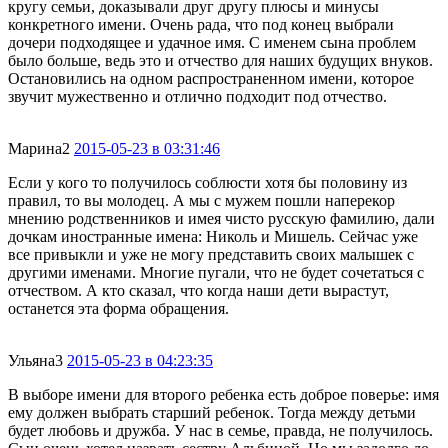
кругу семьи, доказывали друг другу плюсы и минусы
конкретного имени. Очень рада, что под конец выбрали
дочери подходящее и удачное имя. С именем сына проблем
было больше, ведь это и отчество для наших будущих внуков.
Остановились на одном распространенном имени, которое
звучит мужественно и отлично подходит под отчество.
Марина
2
2015-05-23 в 03:31:46
Если у кого то получилось соблюсти хотя бы половину из
правил, то вы молодец. А мы с мужем пошли наперекор
мнению родственников и имея чисто русскую фамилию, дали
дочкам иностранные имена: Николь и Мишель. Сейчас уже
все привыкли и уже не могу представить своих малышек с
другими именами. Многие пугали, что не будет сочетаться с
отчеством. А кто сказал, что когда наши дети вырастут,
останется эта форма обращения.
Ульяна
3
2015-05-23 в 04:23:35
В выборе имени для второго ребенка есть доброе поверье: имя
ему должен выбрать старший ребенок. Тогда между детьми
будет любовь и дружба. У нас в семье, правда, не получилось.