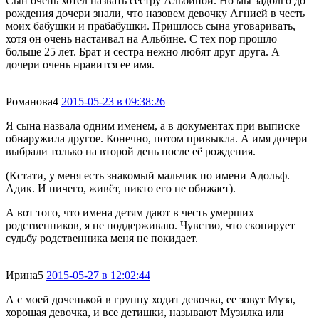
Сын очень хотел назвать сестру Альбиной. Но мы задолго до
рождения дочери знали, что назовем девочку Агнией в честь
моих бабушки и прабабушки. Пришлось сына уговаривать,
хотя он очень настаивал на Альбине. С тех пор прошло
больше 25 лет. Брат и сестра нежно любят друг друга. А
дочери очень нравится ее имя.
Романова
4
2015-05-23 в 09:38:26
Я сына назвала одним именем, а в документах при выписке
обнаружила другое. Конечно, потом привыкла. А имя дочери
выбрали только на второй день после её рождения.
(Кстати, у меня есть знакомый мальчик по имени Адольф.
Адик. И ничего, живёт, никто его не обижает).
А вот того, что имена детям дают в честь умерших
родственников, я не поддерживаю. Чувство, что скопирует
судьбу родственника меня не покидает.
Ирина
5
2015-05-27 в 12:02:44
А с моей доченькой в группу ходит девочка, ее зовут Муза,
хорошая девочка, и все детишки, называют Музилка или