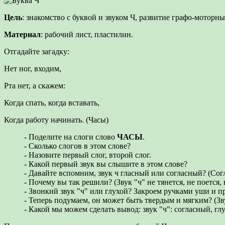
Цель
: знакомство с буквой и звуком Ч, развитие графо-моторн
Материал
: рабочий лист, пластилин.
Отгадайте загадку:
Нет ног, входим,
Рта нет, а скажем:
Когда спать, когда вставать,
Когда работу начинать. (Часы)
- Поделите на слоги слово
ЧАСЫ
.
- Сколько слогов в этом слове?
- Назовите первый слог, второй слог.
- Какой первый звук вы слышите в этом слове?
- Давайте вспомним, звук ч гласный или согласный? (Сог
- Почему вы так решили? (Звук "ч" не тянется, не поется, 
- Звонкий звук "ч" или глухой? Закроем ручками уши и про
- Теперь подумаем, он может быть твердым и мягким? (Зву
- Какой мы можем сделать вывод: звук "ч": согласный, гл