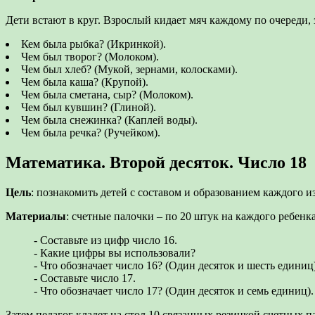
Дети встают в круг. Взрослый кидает мяч каждому по очереди, з
Кем была рыбка? (Икринкой).
Чем был творог? (Молоком).
Чем был хлеб? (Мукой, зернами, колосками).
Чем была каша? (Крупой).
Чем была сметана, сыр? (Молоком).
Чем был кувшин? (Глиной).
Чем была снежинка? (Каплей воды).
Чем была речка? (Ручейком).
Математика. Второй десяток. Число 18
Цель
: познакомить детей с составом и образованием каждого из
Материалы
: счетные палочки – по 20 штук на каждого ребенка
- Составьте из цифр число 16.
- Какие цифры вы использовали?
- Что обозначает число 16? (Один десяток и шесть единиц)
- Составьте число 17.
- Что обозначает число 17? (Один десяток и семь единиц).
Затем педагог кладет на стол 10 связанных резинкой счетных п