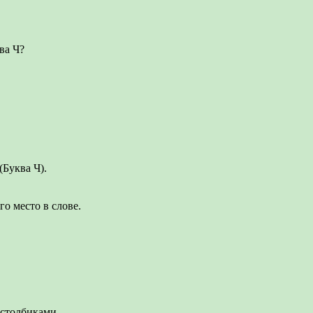
ва Ч?
(Буква Ч).
го место в слове.
 столбиками.