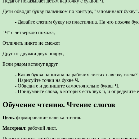
Педагог показывает детям карточку с буквой Ч.
Дети обводят букву пальчиком по контуру, "запоминают букву".
- Давайте слепим букву из пластилина. На что похожа бук
"Ч" с четверкою похожа,
Отличить никто не сможет
Друг от дружки двух подруг,
Если рядом встанут вдруг.
- Какая буква написана на рабочих листах наверху слева? 
- Нарисуйте точки на букве Ч.
- Обведите и допишите самостоятельно буквы Ч.
- Придумайте слова, в которых есть звук ч, и определите е
Обучение чтению. Чтение слогов
Цель
: формирование навыка чтения.
Материал
: рабочий лист.
Педагог просит детей по очереди прочитать слоги построчно и