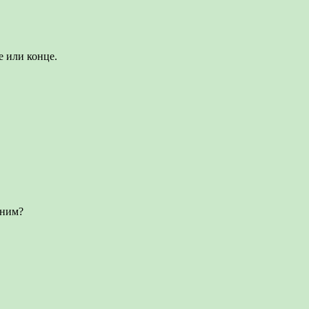
е или конце.
мним?