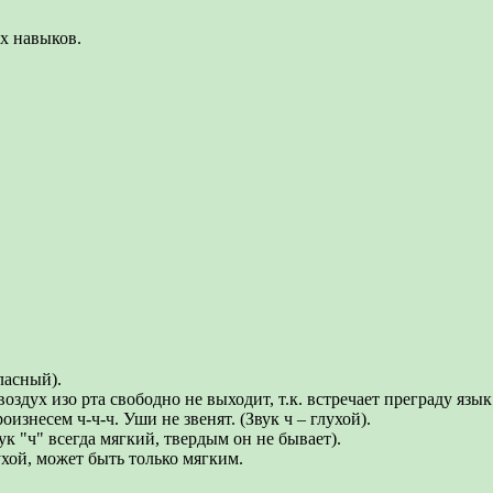
ых навыков.
ласный).
воздух изо рта свободно не выходит, т.к. встречает преграду язык
изнесем ч-ч-ч. Уши не звенят. (Звук ч – глухой).
к "ч" всегда мягкий, твердым он не бывает).
ухой, может быть только мягким.