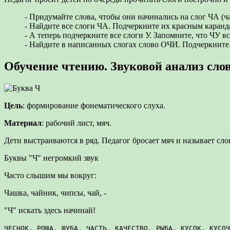
- Придумайте слова, чтобы они начинались на слог ЧА (ча
- Найдите все слоги ЧА. Подчеркните их красным каранд
- А теперь подчеркните все слоги У. Запомните, что ЧУ вс
- Найдите в написанных слогах слово ОЧИ. Подчеркните его
Обучение чтению. Звуковой анализ слов
Цель
: формирование фонематического слуха.
Материал
: рабочий лист, мяч.
Дети выстраиваются в ряд. Педагог бросает мяч и называет слово
Буквы "Ч" негромкий звук
Часто слышим мы вокруг:
Чашка, чайник, чипсы, чай, -
"Ч" искать здесь начинай!
ЧЕСНОК, РОЩА, ШУБА, ЧАСТЬ, КАЧЕСТВО, РЫБА, КУСОК, КУСОЧ