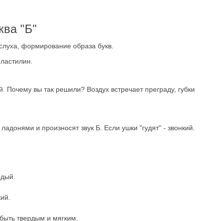
ква "Б"
 слуха, формирование образа букв.
пластилин.
й. Почему вы так решили? Воздух встречает преграду, губки
ладонями и произносят звук Б. Если ушки "гудят" - звонкий.
рдый.
кий.
т быть твердым и мягким.