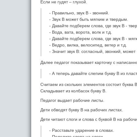
Если не гудят – глухой.
- Правильно, звук В - звонкий.
- Звук В может быть мягким и твердым.
- Давайте подберем слова, где звук В - тве
- Вода, вата, ворота, волк и т.д.
- Давайте подберем слова, где звук В - мяг
- Ведро, вилка, велосипед, ветер и т.д.
- Значит звук В: согласный, звонкий, може
Далее педагог показывает карточку с написанно
- А теперь давайте слепим букву В из плас
Считаем из скольких элементов состоит буква 
Складывает из колбасок букву В.
Педагог выдает рабочие листы.
Дети обводят букву В на рабочих листах.
Дети читают слоги и слова с буквой В на рабочи
- Расставьте ударение в словах.
- Поделите слова на слоги.