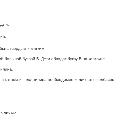
рдый.
кий.
т быть твердым и мягким.
й большой буквой В. Дети обводят букву В на карточке.
тилина.
В и катаем из пластилина необходимое количество колбасок.
х листах.