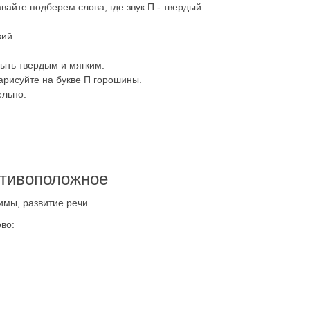
авайте подберем слова, где звук П - твердый.
кий.
 быть твердым и мягким.
нарисуйте на букве П горошины.
ельно.
отивоположное
имы, развитие речи
во: