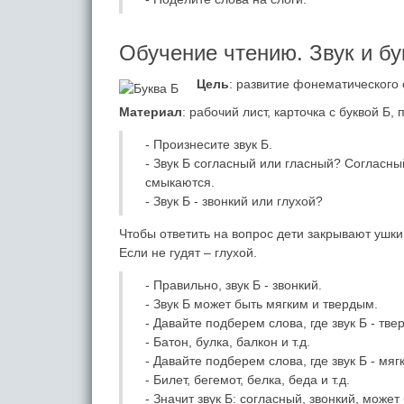
Обучение чтению. Звук и бу
Цель
: развитие фонематического
Материал
: рабочий лист, карточка с буквой Б, 
- Произнесите звук Б.
- Звук Б согласный или гласный? Согласны
смыкаются.
- Звук Б - звонкий или глухой?
Чтобы ответить на вопрос дети закрывают ушки 
Если не гудят – глухой.
- Правильно, звук Б - звонкий.
- Звук Б может быть мягким и твердым.
- Давайте подберем слова, где звук Б - тве
- Батон, булка, балкон и т.д.
- Давайте подберем слова, где звук Б - мяг
- Билет, бегемот, белка, беда и т.д.
- Значит звук Б: согласный, звонкий, може