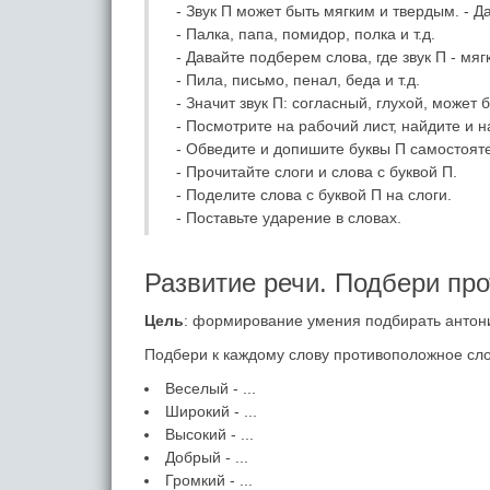
- Звук П может быть мягким и твердым. - Д
- Палка, папа, помидор, полка и т.д.
- Давайте подберем слова, где звук П - мяг
- Пила, письмо, пенал, беда и т.д.
- Значит звук П: согласный, глухой, может
- Посмотрите на рабочий лист, найдите и 
- Обведите и допишите буквы П самостоят
- Прочитайте слоги и слова с буквой П.
- Поделите слова с буквой П на слоги.
- Поставьте ударение в словах.
Развитие речи. Подбери пр
Цель
: формирование умения подбирать антон
Подбери к каждому слову противоположное сло
Веселый - ...
Широкий - ...
Высокий - ...
Добрый - ...
Громкий - ...