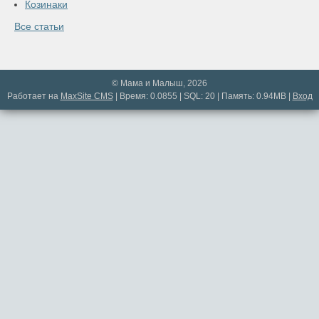
Козинаки
Все статьи
© Мама и Малыш, 2026
Работает на
MaxSite CMS
| Время: 0.0855 | SQL: 20 | Память: 0.94MB
|
Вход