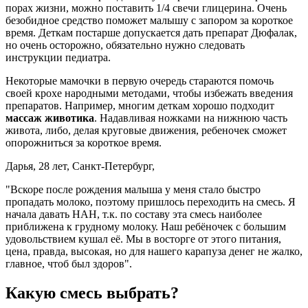
порах жизни, можно поставить 1/4 свечи глицерина. Очень
безобидное средство поможет малышу с запором за короткое
время. Деткам постарше допускается дать препарат Дюфалак,
но очень осторожно, обязательно нужно следовать
инструкции педиатра.
Некоторые мамочки в первую очередь стараются помочь
своей крохе народными методами, чтобы избежать введения
препаратов. Например, многим деткам хорошо подходит
массаж животика
. Надавливая ножками на нижнюю часть
живота, либо, делая круговые движения, ребеночек сможет
опорожниться за короткое время.
Дарья, 28 лет, Санкт-Петербург,
"Вскоре после рождения малыша у меня стало быстро
пропадать молоко, поэтому пришлось переходить на смесь. Я
начала давать НАН, т.к. по составу эта смесь наиболее
приближена к грудному молоку. Наш ребёночек с большим
удовольствием кушал её. Мы в восторге от этого питания,
цена, правда, высокая, но для нашего карапуза денег не жалко,
главное, чтоб был здоров".
Какую смесь выбрать?