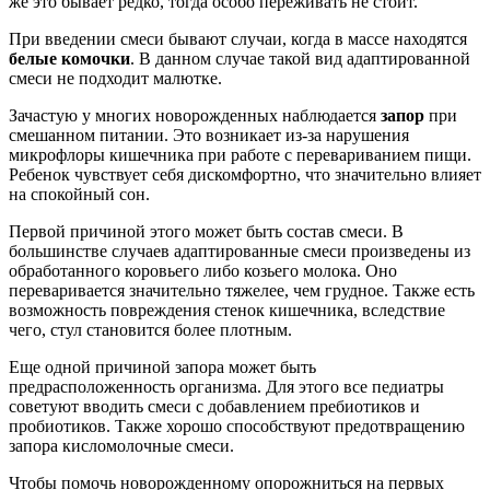
же это бывает редко, тогда особо переживать не стоит.
При введении смеси бывают случаи, когда в массе находятся
белые комочки
. В данном случае такой вид адаптированной
смеси не подходит малютке.
Зачастую у многих новорожденных наблюдается
запор
при
смешанном питании. Это возникает из-за нарушения
микрофлоры кишечника при работе с перевариванием пищи.
Ребенок чувствует себя дискомфортно, что значительно влияет
на спокойный сон.
Первой причиной этого может быть состав смеси. В
большинстве случаев адаптированные смеси произведены из
обработанного коровьего либо козьего молока. Оно
переваривается значительно тяжелее, чем грудное. Также есть
возможность повреждения стенок кишечника, вследствие
чего, стул становится более плотным.
Еще одной причиной запора может быть
предрасположенность организма. Для этого все педиатры
советуют вводить смеси с добавлением пребиотиков и
пробиотиков. Также хорошо способствуют предотвращению
запора кисломолочные смеси.
Чтобы помочь новорожденному опорожниться на первых