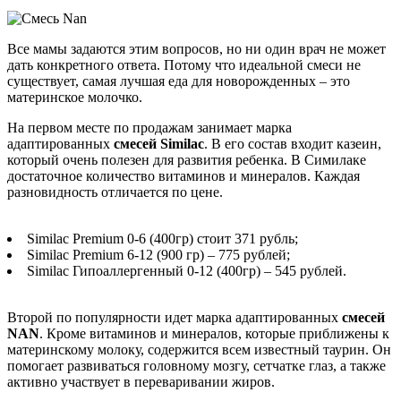
Все мамы задаются этим вопросов, но ни один врач не может
дать конкретного ответа. Потому что идеальной смеси не
существует, самая лучшая еда для новорожденных – это
материнское молочко.
На первом месте по продажам занимает марка
адаптированных
смесей Similac
. В его состав входит казеин,
который очень полезен для развития ребенка. В Симилаке
достаточное количество витаминов и минералов. Каждая
разновидность отличается по цене.
Similac Premium 0-6 (400гр) стоит 371 рубль;
Similac Premium 6-12 (900 гр) – 775 рублей;
Similac Гипоаллергенный 0-12 (400гр) – 545 рублей.
Второй по популярности идет марка адаптированных
смесей
NAN
. Кроме витаминов и минералов, которые приближены к
материнскому молоку, содержится всем известный таурин. Он
помогает развиваться головному мозгу, сетчатке глаз, а также
активно участвует в переваривании жиров.