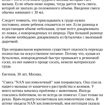
малыш. Если объем ниже нормы, тогда дается часть смеси,
которой не хватало до положенного объема. Введение смеси
обычно начинают с 30 мл.
Следует помнить, что прикладывать к груди нужно
постоянно, иначе ребенок откажется от нее. Если разница в
недостающем объеме небольшая, лучше всего докармливать
из ложки, а новорожденных из шприца. При большой разнице
в объеме необходимо докармливать из бутылочки с маленькой
дырочкой.
При неправильном кормлении существует опасность перехода
полностью на искусственное питание. Потому что, кушая из
бутылочки, новорожденный быстро привыкает к резиновой
соске, из нее намного проще сосать, нежели материнскую
грудь.
Евгения, 30 лет, Москва,
"Смесь "NAN кисломолочный" нам понравилась. Она спасла
нашего малыша от кишечного расстройства и коликов. У
моего котика начались проблемы с животиком. Иногда
спасались боботиком, но не всегда он помогал. Спал только на
руках. Врач-педиатр посоветовала кисломолочную смесь. В
аптеке увидела NAN кисломолочный, моя интуиция сказала