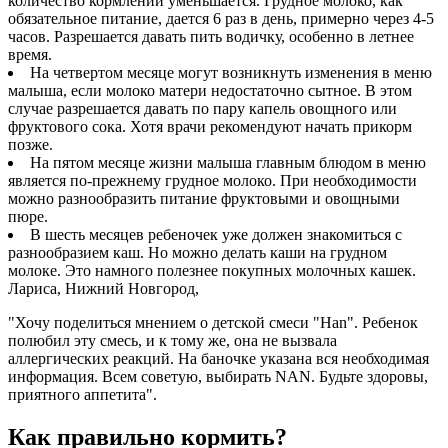
количество кормлений уменьшается. Грудное молоко, как
обязательное питание, дается 6 раз в день, примерно через 4-5
часов. Разрешается давать пить водичку, особенно в летнее
время.
На четвертом месяце могут возникнуть изменения в меню
малыша, если молоко матери недостаточно сытное. В этом
случае разрешается давать по пару капель овощного или
фруктового сока. Хотя врачи рекомендуют начать прикорм
позже.
На пятом месяце жизни малыша главным блюдом в меню
является по-прежнему грудное молоко. При необходимости
можно разнообразить питание фруктовыми и овощными
пюре.
В шесть месяцев ребеночек уже должен знакомиться с
разнообразием каш. Но можно делать каши на грудном
молоке. Это намного полезнее покупных молочных кашек.
Лариса, Нижний Новгород,
"Хочу поделиться мнением о детской смеси "Han". Ребенок
полюбил эту смесь, и к тому же, она не вызвала
аллергических реакций. На баночке указана вся необходимая
информация. Всем советую, выбирать NAN. Будьте здоровы,
приятного аппетита".
Как правильно кормить?