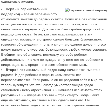
одинаковые эмоции.
Первый перинатальный
подпериод
– время беременности,
от момента зачатия до первых схваток. Почти все без исключения
испытуемые говорили, что это было то состояние, в которое
очень хочется вернуться. Для многих было крайне трудно найти
подходящие слова. Те же, кто смог охарактеризовать эти
ощущения, называли это время самым большим блаженством,
говорили об ощущении, что ты и мир – это единое целое, что все
вокруг наполнено чувством безопасности, любви, умиротворения.
В общем, это объяснимо, поскольку в утробе ребенок
действительно ни в чем не нуждается: у него нет потребности в
пище, воде, кислороде – его всем обеспечивает мать.
Второй перинатальный подпериод
начинается вместе с
родами. И для ребенка в первые часы схваток все
переворачивается. Если раньше он не разделял себя и мир, то
теперь чувствует, что это некогда умиротворяющая среда
становится к нему агрессивной. Он начинает испытывать страх
разрушения и – впервые в жизни – страх смерти, когда шейка
еще не открылась, но стенки матки сдавливают его. Он
испытывает безысходность, но это не только крайне тяжелое