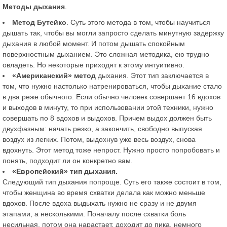
Методы дыхания
.
Метод Бутейко
. Суть этого метода в том, чтобы научиться
дышать так, чтобы вы могли запросто сделать минутную задержку
дыхания в любой момент. И потом дышать спокойным
поверхностным дыханием. Это сложная методика, ею трудно
овладеть. Но некоторые приходят к этому интуитивно.
«Американский» метод
дыхания. Этот тип заключается в
том, что нужно настолько натренироваться, чтобы дыхание стало
в два реже обычного. Если обычно человек совершает 16 вдохов
и выходов в минуту, то при использовании этой техники, нужно
совершать по 8 вдохов и выдохов. Причем выдох должен быть
двухфазным: начать резко, а закончить, свободно выпуская
воздух из легких. Потом, выдохнув уже весь воздух, снова
вдохнуть. Этот метод тоже непрост. Нужно просто попробовать и
понять, подходит ли он конкретно вам.
«Европейский» тип дыхания.
Следующий тип дыхания попроще. Суть его также состоит в том,
чтобы женщина во время схватки делала как можно меньше
вдохов. После вдоха выдыхать нужно не сразу и не двумя
этапами, а несколькими. Поначалу после схватки боль
несильная, потом она нарастает, доходит до пика, немного