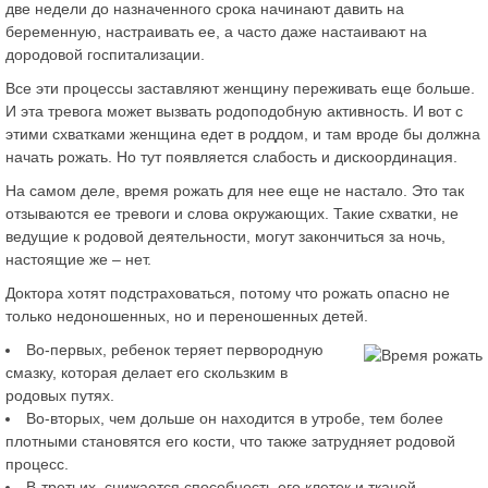
две недели до назначенного срока начинают давить на
беременную, настраивать ее, а часто даже настаивают на
дородовой госпитализации.
Все эти процессы заставляют женщину переживать еще больше.
И эта тревога может вызвать родоподобную активность. И вот с
этими схватками женщина едет в роддом, и там вроде бы должна
начать рожать. Но тут появляется слабость и дискоординация.
На самом деле, время рожать для нее еще не настало. Это так
отзываются ее тревоги и слова окружающих. Такие схватки, не
ведущие к родовой деятельности, могут закончиться за ночь,
настоящие же – нет.
Доктора хотят подстраховаться, потому что рожать опасно не
только недоношенных, но и переношенных детей.
Во-первых, ребенок теряет первородную
смазку, которая делает его скользким в
родовых путях.
Во-вторых, чем дольше он находится в утробе, тем более
плотными становятся его кости, что также затрудняет родовой
процесс.
В-третьих, снижается способность его клеток и тканей