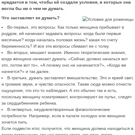
нуждается в том, чтобы ей создали условия, в которых она
могла бы ни о чем не думать
.
Что заставляет ее думать?
Во-первых, это вопросы. Как только женщина прибывает в
роддом, ей начинают задавать вопросы: когда были первые
месячные? когда началась половая жизнь? какая по счету
беременность? И все эти вопросы сбивают ее с толку.
Во-вторых, мешают знания. Именно теоретические знания,
когда женщина начинает думать: «Сейчас должно начаться вот
это, потом вот то», «А почему оно не начинается?», «Когда же
начнется?» и так далее.
В-третьих, думать заставляет вмешательство. Это и яркий свет,
и громкие звуки, и чувство опасности. Также сюда можно отнести
ощущение, что кто-то наблюдает. А это обычно так и есть,
поскольку женщину осматривают, контролируют ее пульс, следят
за сердцебиением ребенка.
В-четвертых, неудовлетворенные физиологические
потребности. Например, если в палате холодно или женщине
хочется пить.
Если подвести итог, получится, что женщина должна находиться в
таком помещении, где нет яркого света, где тихо, тепло,