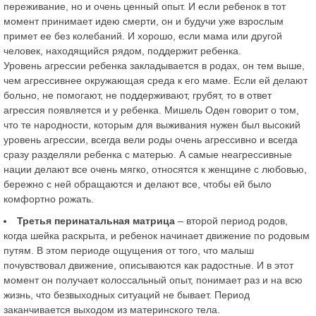
переживание, но и очень ценный опыт. И если ребенок в тот
момент принимает идею смерти, он и будучи уже взрослым
примет ее без колебаний. И хорошо, если мама или другой
человек, находящийся рядом, поддержит ребенка.
Уровень агрессии ребенка закладывается в родах, он тем выше,
чем агрессивнее окружающая среда к его маме. Если ей делают
больно, не помогают, не поддерживают, грубят, то в ответ
агрессия появляется и у ребенка. Мишель Оден говорит о том,
что те народности, которым для выживания нужен был высокий
уровень агрессии, всегда вели роды очень агрессивно и всегда
сразу разделяли ребенка с матерью. А самые неагрессивные
нации делают все очень мягко, относятся к женщине с любовью,
бережно с ней обращаются и делают все, чтобы ей было
комфортно рожать.
Третья перинатальная матрица
– второй период родов,
когда шейка раскрыта, и ребенок начинает движение по родовым
путям. В этом периоде ощущения от того, что малыш
почувствовал движение, описываются как радостные. И в этот
момент он получает колоссальный опыт, понимает раз и на всю
жизнь, что безвыходных ситуаций не бывает. Период
заканчивается выходом из материнского тела.