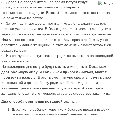
Довольно продолжительное время потуги будут
приходить минута через минуту – примерно в
течение часа пятнадцати. В какой-то момент покажется головка,
но пока только на потуге.
Затем наступает другая потуга, и когда она заканчивается,
головка уже не прячется. В Голландии в этот момент женщине в
зеркало показывают ее промежность, и это их очень вдохновляет.
Или можно потрогать, если хочется. Акушерка в любом случае
обратит внимание женщины на этот момент и скажет готовиться
рожать головку.
На следующей потуге как раз родится головка, а на последней
уже и весь малыш.
Но последние две потуги будут самыми мощными.
Организм
даст большую силу, и если к ней присоединиться, может
произойти разрыв.
В этот момент нужно сделать потугу менее
интенсивной и дать ребенку родиться более медленно и
наименее травматично для него и для матери. А некоторые
женщины спешат в этот момент, стараясь скорее все закончить.
Два способа смягчения потужной волны:
Дыхание по-собачьи: короткие и быстрые вдохи и выдохи,
за счет которых снизится внутрибрюшное давление.