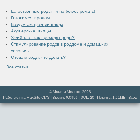
Естественные роды - я не боюсь рожать!
Готовимся к родам
Вакуум-экстракции плода
Акушерские щипцы
Узкий таз - как проходят роды?
Стимулирование родов в роддоме и домашних
условиях
Отошли воды: что делать?
Все статьи
© Мама и Малыш, 2026
Работает на
MaxSite CMS
| Время: 0.0996 | SQL: 20 | Память: 1.21MB
|
Вход