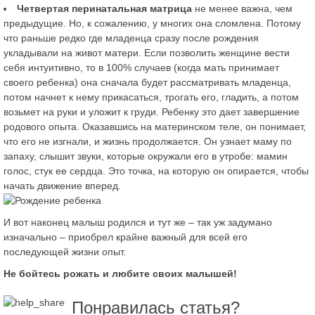
Четвертая перинатальная матрица
не менее важна, чем
предыдущие. Но, к сожалению, у многих она сломлена. Потому
что раньше редко где младенца сразу после рождения
укладывали на живот матери. Если позволить женщине вести
себя интуитивно, то в 100% случаев (когда мать принимает
своего ребенка) она сначала будет рассматривать младенца,
потом начнет к нему прикасаться, трогать его, гладить, а потом
возьмет на руки и уложит к груди. Ребенку это дает завершение
родового опыта. Оказавшись на материнском теле, он понимает,
что его не изгнали, и жизнь продолжается. Он узнает маму по
запаху, слышит звуки, которые окружали его в утробе: мамин
голос, стук ее сердца. Это точка, на которую он опирается, чтобы
начать движение вперед.
И вот наконец малыш родился и тут же – так уж задумано
изначально – приобрел крайне важный для всей его
последующей жизни опыт.
Не бойтесь рожать и любите своих малышей!
Понравилась статья?