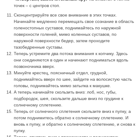
точек – с центров стоп.
Сконцентрируйте все свое внимание в этих точках.
Начинайте медленно перемещать свое сознание в область
голеностопных суставов, поднимайтесь по наружной
поверхности голеней, мимо коленных суставов, по
наружной поверхности бедер, затем проходите
тазобедренные суставы.
Теперь устремите два потока внимания к копчику. Здесь
они соединяются в один и начинают подниматься вдоль
позвоночника вверх.
Минуйте крестец, поясничный отдел, грудной,
поднимайтесь вверх по шее, зайдите на волосистую часть
головы, поднимайтесь мимо затылка к макушке.
А теперь начинайте скользить вниз: лоб, нос, губы,
подбородок, шея, скользите дальше вниз по грудине к
солнечному сплетению.
Теперь от солнечного сплетения скользите вниз к пупку, а
потом поднимитесь обратно к солнечному сплетению. И
вновь к пупку, и обратно к солнечному сплетению, и снова к
пупку.
Теперь спустись вниз к промежности и поднимитесь