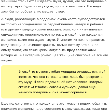
женщины стесняются издавать звуки, думая, что это неприлично,
что акушерки будут их осуждать, просить замолчать. Им надо
хотя бы попробовать, но мешает страх.
А люди, работающие в роддомах, очень часто руководствуются
не только наблюдениями за сердцебиением матери и ребенка
или другими медицинскими показателями, но и интуитивными
ощущениями: ориентируются по тому, в какой позе находится
женщина, какие она издает звуки. И многим из них не нравится,
когда женщина начинает кричать, только потому, что они по
опыту знают, что такие крики могут быть
предвестниками
истерики
. А в истерике рожающая женщина способна на все что
угодно.
В какой-то момент любая женщина отчаивается, и ей
кажется, что она готова на все, лишь бы прекратить
эту муку. И если рядом с ней нет человека, который
скажет: «Осталось совсем чуть-чуть, давай еще
немного потерпим», она может сорваться.
Еще полезно тому, кто находится в этот момент рядом, обратить
внимание женщины на ее состояние между схватками, когда она