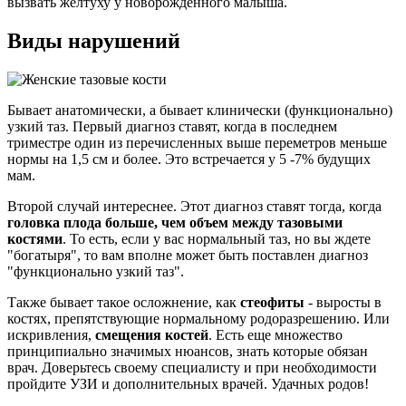
вызвать желтуху у новорожденного малыша.
Виды нарушений
Бывает анатомически, а бывает клинически (функционально)
узкий таз. Первый диагноз ставят, когда в последнем
триместре один из перечисленных выше переметров меньше
нормы на 1,5 см и более. Это встречается у 5 -7% будущих
мам.
Второй случай интереснее. Этот диагноз ставят тогда, когда
головка плода больше, чем объем между тазовыми
костями
. То есть, если у вас нормальный таз, но вы ждете
"богатыря", то вам вполне может быть поставлен диагноз
"функционально узкий таз".
Также бывает такое осложнение, как
стеофиты
- выросты в
костях, препятствующие нормальному родоразрешению. Или
искривления,
смещения костей
. Есть еще множество
принципиально значимых нюансов, знать которые обязан
врач. Доверьтесь своему специалисту и при необходимости
пройдите УЗИ и дополнительных врачей. Удачных родов!