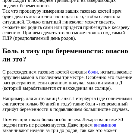
происходит в последнем триместре и на завершающих
неделях беременности.
Так что процедуру измерения ваших тазовых костей врач
будет делать достаточно часто для того, чтобы следить за
ситуацией. Только опытный гинеколог может сказать,
сможете вы родить сами или придется прибегнуть к кесареву
сечению. При чем сделать это он сможет только под самый
ПДР (предполагаемый день родов).
Боль в тазу при беременности: опасно
ли это?
С расхождением тазовых костей связаны
боли
, испытываемые
будущей мамой в последнем триместре. Особенно это явление
распространено, если организм получал мало витамина Д
(который вырабатывается от нахождения на солнце).
Например, для жительниц Санкт-Петербурга (где солнечными
считаются только 60 дней в году) такие боли - непременный
атрибут беременности в подавляющем большинстве случаев.
Помочь при таких болях особо нечем. Лекарства позже 30
недели пить не рекомендуется. Даже прием
витаминов
заканчивают недели за три до родов, так как это может