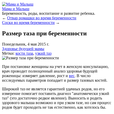
Мама и Малыш
Беременность, роды, воспитание и развитие ребенка.
←
Отвар ромашки во время беременности
Соски во время беременности
→
Размер таза при беременности
Понедельник, 4 мая 2015 г.
Здоровье будущей мамы
Метки:
кости таза
,
узкий таз
При постановке женщины на учет в женскую консультацию,
врач проводит полноценный анализ здоровья будущей
роженицы: измеряет давление, рост и
вес
. В число
исследуемых параметров попадает и размер тазовых костей.
Широкий таз не является гарантией удачных родов, но его
измерение помогает поставить диагноз "анатомически узкий
таз" (это достаточно редкое явление). Выносить и родить
здорового малыша возможно и при узком тазе, но сам процесс
родов будет проходить не так естественно, как хотелось бы.