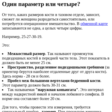
Один параметр или четыре?
От того, каких размеров кости в тазовом отделе, зависит,
сможет ли женщина разродиться самостоятельно, или
потребуется операционное вмешательство. В
обменной карте
записываются не одна, а целых четыре цифры.
Например, 25-27-30-19.
Это:
Межкостный размер
. Так называют промежуток
подвздошных костей в передней части тела. Этот показатель в
должен быть не менее 25 см.
Пространство, разделенное подвздошными гребнями
(за
ориентир берутся наиболее отдаленные друг от друга кости).
Здесь норма - 28 см и более.
Пробел меж большими вертелами бедренной кости
.
Этот параметр должен быть 30-31 см.
Так называемая
"наружная коньюгата"
. Это интервал
между надкрестной ямкой и началом лобкового симфиза. В
норме она составляет более 20 см.
Для того, чтобы провести эти измерения, требуется
специальный прибор -
тазомер
. При процедуре женщина