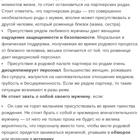
моментов жизни, то стоит остановиться на партнерских родах.
Стоит отметить, что партнерские роды — это совершенно
необязательно роды с мужем, вполне может присутствовать и
другой человек, который роженице близок (мама, сестра).
Присутствие рядом любимого мужчины дает женщине
ощущение защищенности и безопасности
. Моральная и
физическая поддержка, получаемая во время родового процесса
от близкого человека, весьма отличается от той, что роженице
дает медицинский персонал.
Присутствие в родовой палате партнера по родам очень
дисциплинирует персонал
. Большинство женщин, рожавших
без супруга, жалуются на наплевательское отношение медиков,
грубость и бесцеремонность. Если же рядом партнер, то такие
ситуации возникают в разы реже.
Не стоит звать с собой своего мужчину
, если:
Он сам не горит желанием присутствовать во время таинства
рождения. Не стоит брать с собой и чрезмерно впечатлительного
мужчину — от него не только прока не будет, но и велика
вероятность, что персоналу вместо того, чтобы вести родовой
процесс придется заниматься мужчиной, упавшим в
обморок
или впавшим в
истерику
.