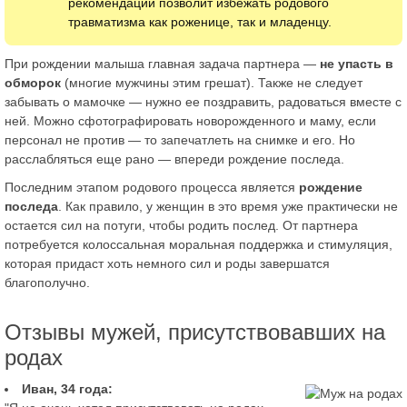
рекомендаций позволит избежать родового
травматизма как роженице, так и младенцу.
При рождении малыша главная задача партнера —
не упасть в
обморок
(многие мужчины этим грешат). Также не следует
забывать о мамочке — нужно ее поздравить, радоваться вместе с
ней. Можно сфотографировать новорожденного и маму, если
персонал не против — то запечатлеть на снимке и его. Но
расслабляться еще рано — впереди рождение последа.
Последним этапом родового процесса является
рождение
последа
. Как правило, у женщин в это время уже практически не
остается сил на потуги, чтобы родить послед. От партнера
потребуется колоссальная моральная поддержка и стимуляция,
которая придаст хоть немного сил и роды завершатся
благополучно.
Отзывы мужей, присутствовавших на
родах
Иван, 34 года: