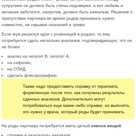
супругами не должно быть стены недоверия, а вот любовь и
желание заботится, напротив, должно быть немалым. Решение о
присутствии партнера во время родов принимать нужно
совместно, не скрывая опасений и тревог.
Если муж решился идти с роженицей в родзал, то ему
потребуется сдать несколько анализов, подтверждающих, что он
не болен:
анализ на гепатит В, гепатит А;
на сифилис;
на СПИД;
сделать флюорографию.
Также надо предоставить справку от терапевта,
формленную после того, как получены результаты
сданных анализов. Дополнительно могут
потребоваться еще какие-либо справки, но выяснять
это нужно у врача, который роды будет принимать.
На роды партнеру потребуется взять целый
список вещей
:
справки и результаты анализов;