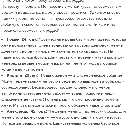
"Я не очень хотел присутствовать на родах.
Попросту — боялся. Но, посетив с женой курсы по совместным
родам и поддавшись на ее уговоры, решился. Удивительно, но
паники у меня не было — я чувствовал ответственность за
любимую и сыночка, который вот-вот появится. Ни капли не
пожалел о совместных родах!"
Роман, 24 года:
"Совместные роды были моей идеей, которая
жене понравилась. Очень волновался за своих девчонок (жену и
доченьку), но они умницы — замечательно справились. На
память остались фотографии первых мгновений жизни малышки,
непередаваемые эмоции и шрам на плече от укуса любимой,
когда начались потуги".
Кирилл, 28 лет:
"Роды с женой — это феерическое событие.
Моим переживаниям не было предела, но выглядел я собрано и
сосредоточено. Весь процесс прошел словно мы с женой
выполняли ответственную работу — врачи похвалили наши
слаженные действия. Я очень рад, что смог морально помочь
жене. Мы стали еще ближе и просто обожаем нашего малыша".
Александр, 42 года:
"Решение жены о партнерских родах для
меня стало шокирующим — я абсолютно был к этому не готов.
Но, все же решился пойти. Единственным условием было мое