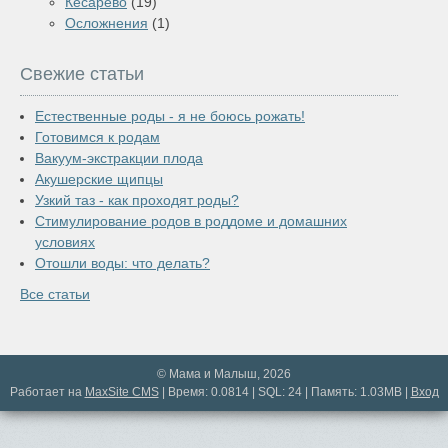
Кесарево
(19)
Осложнения
(1)
Свежие статьи
Естественные роды - я не боюсь рожать!
Готовимся к родам
Вакуум-экстракции плода
Акушерские щипцы
Узкий таз - как проходят роды?
Стимулирование родов в роддоме и домашних
условиях
Отошли воды: что делать?
Все статьи
© Мама и Малыш, 2026
Работает на
MaxSite CMS
| Время: 0.0814 | SQL: 24 | Память: 1.03MB
|
Вход