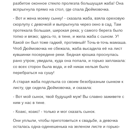
разбитое оконное стекло пролезла большущая жаба! Она
вспрыгнула прямо на стол, где спала Дюймовочка.
- Вот и жена моему сынку! - сказала жаба, взяла ореховую
скорлупу с девочкой и выпрыгнула через окно в сад. Там
протекала большая, широкая река; у самого берега было
топко и вязко; здесь-то, в тине, и жила жаба с сыном. У!
Какой он был тоже гадкий, противный! Точь-в-точь мамаша.
Чтоб Дюймовочка не сбежала, жаба высадила её на лист
кувшинки посередине реки. Бедная крошка проснулась
рано утром, увидала, куда она попала, и горько заплакала:
со всех сторон была вода, и ей никак нельзя было
перебраться на сушу!
А старая жаба подплыла со своим безобразным сынком к
листу, где сидела Дюймовочка, и сказала:
- Вот мой сынок, твой будущий муж! Вы славно заживете с
ним у нас в тине.
- Коакс, коакс! - только и мог сказать сынок.
Они уплыли, чтобы приготовиться к свадьбе, а девочка
осталась одна-одинешенька на зеленом листе и горько-