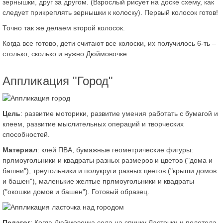
зернышки, друг за другом. (Взрослый рисует на доске схему, как
следует прикреплять зернышки к колоску). Первый колосок готов!
Точно так же делаем второй колосок.
Когда все готово, дети считают все колоски, их получилось 6-ть –
столько, сколько и нужно Дюймовочке.
Аппликация "Город"
Цель
: развитие моторики, развитие умения работать с бумагой и
клеем, развитие мыслительных операций и творческих
способностей.
Материал
: клей ПВА, бумажные геометрические фигуры:
прямоугольники и квадраты разных размеров и цветов ("дома и
башни"), треугольники и полукруги разных цветов ("крыши домов
и башен"), маленькие желтые прямоугольники и квадраты
("окошки домов и башен"). Готовый образец.
Педагог
: Когда Дюймовочка села на спинку Ласточки и полетела