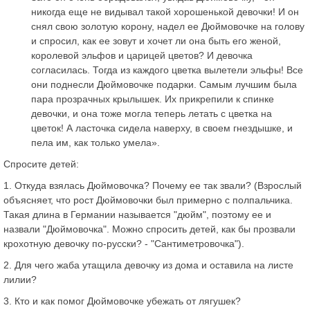
никогда еще не видывал такой хорошенькой девочки! И он
снял свою золотую корону, надел ее Дюймовочке на голову
и спросил, как ее зовут и хочет ли она быть его женой,
королевой эльфов и царицей цветов? И девочка
согласилась. Тогда из каждого цветка вылетели эльфы! Все
они поднесли Дюймовочке подарки. Самым лучшим была
пара прозрачных крылышек. Их прикрепили к спинке
девочки, и она тоже могла теперь летать с цветка на
цветок! А ласточка сидела наверху, в своем гнездышке, и
пела им, как только умела».
Спросите детей:
1. Откуда взялась Дюймовочка? Почему ее так звали? (Взрослый
объясняет, что рост Дюймовочки был примерно с полпальчика.
Такая длина в Германии называется "дюйм", поэтому ее и
назвали "Дюймовочка". Можно спросить детей, как бы прозвали
крохотную девочку по-русски? - "Сантиметровочка").
2. Для чего жаба утащила девочку из дома и оставила на листе
лилии?
3. Кто и как помог Дюймовочке убежать от лягушек?