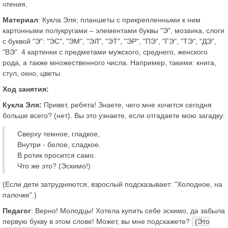
чтения.
Материал
: Кукла Эля; планшеты с прикрепленными к ним
картонными полукругами – элементами буквы "Э", мозаика, слоги
с буквой "Э": "ЭС", "ЭМ", "ЭЛ", "ЭТ", "ЭР", "ПЭ", "ГЭ", "ТЭ", "ДЭ",
"ВЭ". 4 картинки с предметами мужского, среднего, женского
рода, а также множественного числа. Например, такими: книга,
стул, окно, цветы.
Ход занятия:
Кукла Эля:
Привет, ребята! Знаете, чего мне хочется сегодня
больше всего? (нет). Вы это узнаете, если отгадаете мою загадку:
Сверху темное, гладкое,
Внутри - белое, сладкое.
В ротик просится само.
Что же это? (Эскимо!)
(Если дети затрудняются, взрослый подсказывает: "Холодное, на
палочке".)
Педагог
: Верно! Молодцы! Хотела купить себе эскимо, да забыла
первую букву в этом слове! Может, вы мне подскажете?
(Это