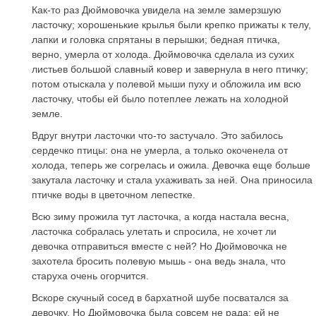
Как-то раз Дюймовочка увидела на земле замерзшую
ласточку; хорошенькие крылья были крепко прижаты к телу,
лапки и головка спрятаны в перышки; бедная птичка,
верно, умерла от холода. Дюймовочка сделала из сухих
листьев большой славный ковер и завернула в него птичку;
потом отыскала у полевой мыши пуху и обложила им всю
ласточку, чтобы ей было потеплее лежать на холодной
земле.
Вдруг внутри ласточки что-то застучало. Это забилось
сердечко птицы: она не умерла, а только окоченела от
холода, теперь же согрелась и ожила. Девочка еще больше
закутала ласточку и стала ухаживать за ней. Она приносила
птичке воды в цветочном лепестке.
Всю зиму прожила тут ласточка, а когда настала весна,
ласточка собралась улетать и спросила, не хочет ли
девочка отправиться вместе с ней? Но Дюймовочка не
захотела бросить полевую мышь - она ведь знала, что
старуха очень огорчится.
Вскоре скучный сосед в бархатной шубе посватался за
девочку. Но Дюймовочка была совсем не рада: ей не