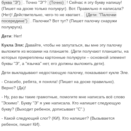
буква "Э")
. Точно "Э"?
(Точно)
! Сейчас я эту букву напишу!
(Пишет на доске только полукруг). Вот. Правильно я написала?
(Нет)! Действительно, чего-то не хватает...
(Дети: "Палочки
посередине")
. Палочки? Вот тут? (Пишет палочку снаружи
полукруга).
Дети
: Нет!
Кукла Эля:
Давайте, чтобы не запутаться, вы мне эту палочку
выложите из мозаики на планшете. (Дети получают планшеты, на
которых прикреплены картонные полукруги – основной элемент
буквы "Э", а "язычка" нет, его должны выложить дети).
Дети выкладывают недостающую палочку, показывают кукле Эле.
- Спасибо, ребята, я поняла! (Пишет на доске правильно).
Верно? (Да)!
- Ну, раз вы такие грамотные, помогите мне написать всё слово
"Эскимо". Букву "Э" я уже написала. Кто напишет следующую
букву? (Выходит ребенок, дописывает "С".)
- Какой следующий слог? (КИ). Кто напишет? (Вызывается
ребенок, пишет КИ).