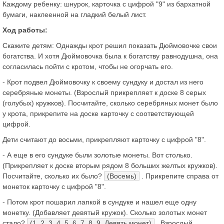
Каждому ребенку: шнурок, карточка с цифрой "9" из бархатной
бумаги, наклеенной на гладкий белый лист.
Ход работы:
Скажите детям: Однажды крот решил показать Дюймовочке свои
богатства. И хотя Дюймовочка была к богатству равнодушна, она
согласилась пойти с кротом, чтобы не огорчать его.
- Крот подвел Дюймовочку к своему сундуку и достал из него
серебряные монеты. (Взрослый прикрепляет к доске 8 серых
(голубых) кружков). Посчитайте, сколько серебряных монет было
у крота, прикрепите на доске карточку с соответствующей
цифрой.
Дети считают до восьми, прикрепляют карточку с цифрой "8".
- А еще в его сундуке были золотые монеты. Вот столько.
(Прикрепляет к доске вторым рядом 8 больших желтых кружков).
Посчитайте, сколько их было?
(Восемь)
. Прикрепите справа от
монеток карточку с цифрой "8".
- Потом крот пошарил лапкой в сундуке и нашел еще одну
монетку. (Добавляет девятый кружок). Сколько золотых монет
стало?
(1, 2, 3, 4, 5, 6, 7, 8, 9. Девять монет)
. Взрослый