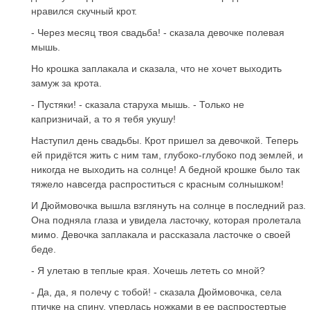
нравился скучный крот.
- Через месяц твоя свадьба! - сказала девочке полевая
мышь.
Но крошка заплакала и сказала, что не хочет выходить
замуж за крота.
- Пустяки! - сказала старуха мышь. - Только не
капризничай, а то я тебя укушу!
Наступил день свадьбы. Крот пришел за девочкой. Теперь
ей придётся жить с ним там, глубоко-глубоко под землей, и
никогда не выходить на солнце! А бедной крошке было так
тяжело навсегда распроститься с красным солнышком!
И Дюймовочка вышла взглянуть на солнце в последний раз.
Она подняла глаза и увидела ласточку, которая пролетала
мимо. Девочка заплакала и рассказала ласточке о своей
беде.
- Я улетаю в теплые края. Хочешь лететь со мной?
- Да, да, я полечу с тобой! - сказала Дюймовочка, села
птичке на спину, уперлась ножками в ее распростертые