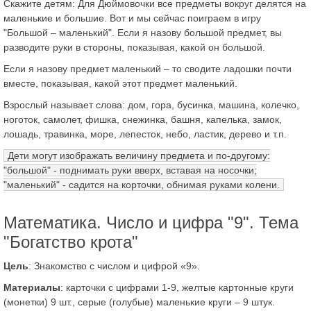
Скажите детям: Для Дюймовочки все предметы вокруг делятся на
маленькие и большие. Вот и мы сейчас поиграем в игру
"Большой – маленький". Если я назову большой предмет, вы
разводите руки в стороны, показывая, какой он большой.
Если я назову предмет маленький – то сводите ладошки почти
вместе, показывая, какой этот предмет маленький.
Взрослый называет слова: дом, гора, бусинка, машина, колечко,
ноготок, самолет, фишка, снежинка, башня, капелька, замок,
лошадь, травинка, море, лепесток, небо, ластик, дерево и т.п.
Дети могут изображать величину предмета и по-другому:
"большой" - поднимать руки вверх, вставая на носочки;
"маленький" - садится на корточки, обнимая руками колени.
Математика. Число и цифра "9". Тема
"Богатство крота"
Цель
: Знакомство с числом и цифрой «9».
Материалы
: карточки с цифрами 1-9, желтые картонные круги
(монетки) 9 шт., серые (голубые) маленькие круги – 9 штук.