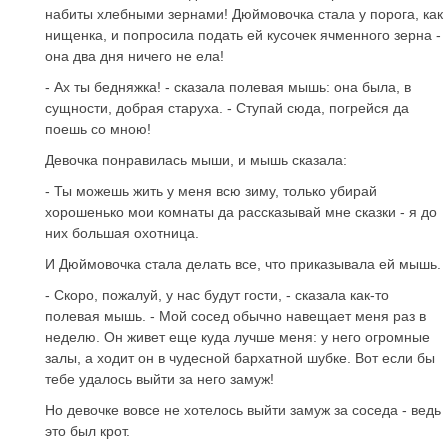
набиты хлебными зернами! Дюймовочка стала у порога, как
нищенка, и попросила подать ей кусочек ячменного зерна -
она два дня ничего не ела!
- Ах ты бедняжка! - сказала полевая мышь: она была, в
сущности, добрая старуха. - Ступай сюда, погрейся да
поешь со мною!
Девочка понравилась мыши, и мышь сказала:
- Ты можешь жить у меня всю зиму, только убирай
хорошенько мои комнаты да рассказывай мне сказки - я до
них большая охотница.
И Дюймовочка стала делать все, что приказывала ей мышь.
- Скоро, пожалуй, у нас будут гости, - сказала как-то
полевая мышь. - Мой сосед обычно навещает меня раз в
неделю. Он живет еще куда лучше меня: у него огромные
залы, а ходит он в чудесной бархатной шубке. Вот если бы
тебе удалось выйти за него замуж!
Но девочке вовсе не хотелось выйти замуж за соседа - ведь
это был крот.