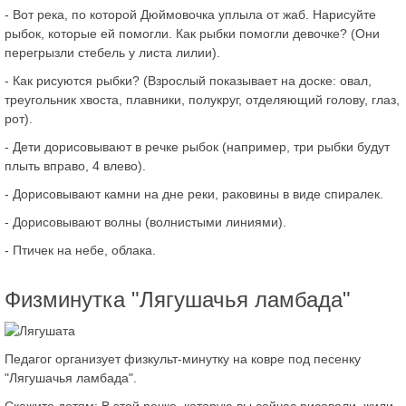
- Вот река, по которой Дюймовочка уплыла от жаб. Нарисуйте
рыбок, которые ей помогли. Как рыбки помогли девочке? (Они
перегрызли стебель у листа лилии).
- Как рисуются рыбки? (Взрослый показывает на доске: овал,
треугольник хвоста, плавники, полукруг, отделяющий голову, глаз,
рот).
- Дети дорисовывают в речке рыбок (например, три рыбки будут
плыть вправо, 4 влево).
- Дорисовывают камни на дне реки, раковины в виде спиралек.
- Дорисовывают волны (волнистыми линиями).
- Птичек на небе, облака.
Физминутка "Лягушачья ламбада"
Педагог организует физкульт-минутку на ковре под песенку
"Лягушачья ламбада".
Скажите детям: В этой речке, которую вы сейчас рисовали, жили