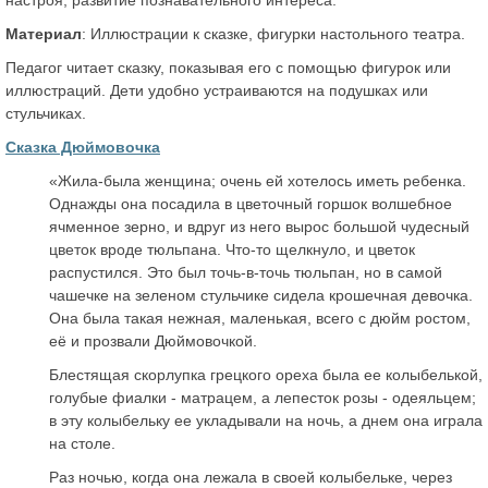
Материал
: Иллюстрации к сказке, фигурки настольного театра.
Педагог читает сказку, показывая его с помощью фигурок или
иллюстраций. Дети удобно устраиваются на подушках или
стульчиках.
Сказка Дюймовочка
«Жила-была женщина; очень ей хотелось иметь ребенка.
Однажды она посадила в цветочный горшок волшебное
ячменное зерно, и вдруг из него вырос большой чудесный
цветок вроде тюльпана. Что-то щелкнуло, и цветок
распустился. Это был точь-в-точь тюльпан, но в самой
чашечке на зеленом стульчике сидела крошечная девочка.
Она была такая нежная, маленькая, всего с дюйм ростом,
её и прозвали Дюймовочкой.
Блестящая скорлупка грецкого ореха была ее колыбелькой,
голубые фиалки - матрацем, а лепесток розы - одеяльцем;
в эту колыбельку ее укладывали на ночь, а днем она играла
на столе.
Раз ночью, когда она лежала в своей колыбельке, через