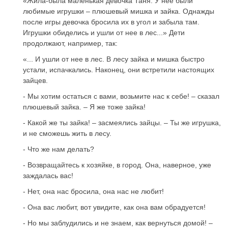
«Жила-была маленькая девочка Таня. У нее были
любимые игрушки – плюшевый мишка и зайка. Однажды
после игры девочка бросила их в угол и забыла там.
Игрушки обиделись и ушли от нее в лес...» Дети
продолжают, например, так:
«... И ушли от нее в лес. В лесу зайка и мишка быстро
устали, испачкались. Наконец, они встретили настоящих
зайцев.
- Мы хотим остаться с вами, возьмите нас к себе! – сказал
плюшевый зайка. – Я же тоже зайка!
- Какой же ты зайка! – засмеялись зайцы. – Ты же игрушка,
и не сможешь жить в лесу.
- Что же нам делать?
- Возвращайтесь к хозяйке, в город. Она, наверное, уже
заждалась вас!
- Нет, она нас бросила, она нас не любит!
- Она вас любит, вот увидите, как она вам обрадуется!
- Но мы заблудились и не знаем, как вернуться домой! –