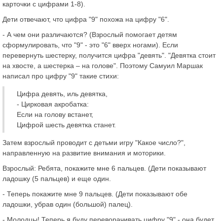
карточки с цифрами 1-8).
Дети отвечают, что цифра "9" похожа на цифру "6".
- А чем они различаются? (Взрослый помогает детям
сформулировать, что "9" - это "6" вверх ногами). Если
перевернуть шестерку, получится цифра "девять". "Девятка стоит
на хвосте, а шестерка – на голове". Поэтому Самуил Маршак
написал про цифру "9" такие стихи:
Цифра девять, иль девятка,
- Цирковая акробатка:
Если на голову встанет,
Цифрой шесть девятка станет.
Затем взрослый проводит с детьми игру "Какое число?",
направленную на развитие внимания и моторики.
Взрослый: Ребята, покажите мне 6 пальцев. (Дети показывают
ладошку (5 пальцев) и еще один.
- Теперь покажите мне 9 пальцев. (Дети показывают обе
ладошки, убрав один (большой) палец).
- Молодцы! Теперь я буду переворачивать цифру "9" - она будет