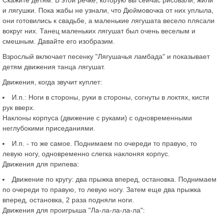
и лягушки. Пока жабы не узнали, что Дюймовочка от них уплыла,
они готовились к свадьбе, а маленькие лягушата весело плясали
вокруг них. Танец маленьких лягушат был очень веселым и
смешным. Давайте его изобразим.
Взрослый включает песенку "Лягушачья ламбада" и показывает
детям движения танца лягушат.
Движения, когда звучит куплет:
И.п.: Ноги в стороны, руки в стороны, согнуты в локтях, кисти
рук вверх.
Наклоны корпуса (движение с руками) с одновременными
неглубокими приседаниями.
И.п. - то же самое. Поднимаем по очереди то правую, то
левую ногу, одновременно слегка наклоняя корпус.
Движения для припева:
Движение по кругу: два прыжка вперед, остановка. Поднимаем
по очереди то правую, то левую ногу. Затем еще два прыжка
вперед, остановка, 2 раза подняли ноги.
Движения для проигрыша "Ла-ла-ла-ла-ла":