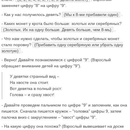
заменяет цифру "8" на цифру "9".
- Как у нас получилось девять?
(Мы к 8-ми прибавили один)
.
- Каких монет у крота было больше: золотых или серебряных?
(Золотых. Их на одну больше. Девять больше, чем 8-мь)
.
- Что нам нужно сделать, чтобы золотых и серебряных монет
стало поровну?
(Прибавить одну серебряную или убрать одну
золотую)
.
- Верно! Давайте познакомимся с цифрой "9". (Взрослый
обращает внимание детей на цифру "9").
У девятки странный вид –
На хвосте она стоит.
Вот девятка в полный рост:
Голова – и сразу хвост!
- Давайте проведем пальчиком по цифре "9" и запомним, как она
пишется. Сначала пишется кружок – "головка" цифры 9, затем
палочка вниз с закруглением – "хвост" цифры "9".
- На какую цифру она похожа? (Взрослый вывешивает на доске