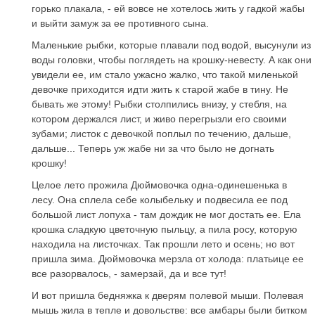
горько плакала, - ей вовсе не хотелось жить у гадкой жабы
и выйти замуж за ее противного сына.
Маленькие рыбки, которые плавали под водой, высунули из
воды головки, чтобы поглядеть на крошку-невесту. А как они
увидели ее, им стало ужасно жалко, что такой миленькой
девочке приходится идти жить к старой жабе в тину. Не
бывать же этому! Рыбки столпились внизу, у стебля, на
котором держался лист, и живо перегрызли его своими
зубами; листок с девочкой поплыл по течению, дальше,
дальше... Теперь уж жабе ни за что было не догнать
крошку!
Целое лето прожила Дюймовочка одна-одинешенька в
лесу. Она сплела себе колыбельку и подвесила ее под
большой лист лопуха - там дождик не мог достать ее. Ела
крошка сладкую цветочную пыльцу, а пила росу, которую
находила на листочках. Так прошли лето и осень; но вот
пришла зима. Дюймовочка мерзла от холода: платьице ее
все разорвалось, - замерзай, да и все тут!
И вот пришла бедняжка к дверям полевой мыши. Полевая
мышь жила в тепле и довольстве: все амбары были битком