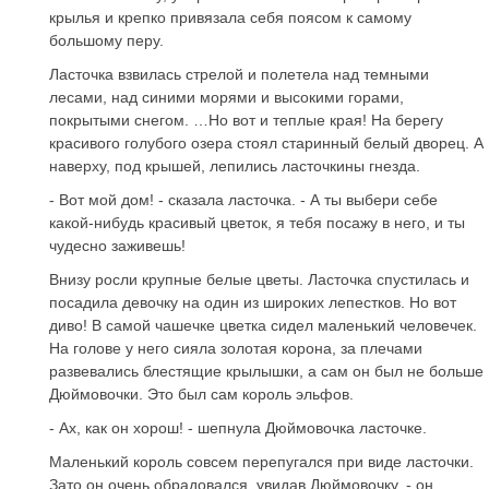
крылья и крепко привязала себя поясом к самому
большому перу.
Ласточка взвилась стрелой и полетела над темными
лесами, над синими морями и высокими горами,
покрытыми снегом. …Но вот и теплые края! На берегу
красивого голубого озера стоял старинный белый дворец. А
наверху, под крышей, лепились ласточкины гнезда.
- Вот мой дом! - сказала ласточка. - А ты выбери себе
какой-нибудь красивый цветок, я тебя посажу в него, и ты
чудесно заживешь!
Внизу росли крупные белые цветы. Ласточка спустилась и
посадила девочку на один из широких лепестков. Но вот
диво! В самой чашечке цветка сидел маленький человечек.
На голове у него сияла золотая корона, за плечами
развевались блестящие крылышки, а сам он был не больше
Дюймовочки. Это был сам король эльфов.
- Ах, как он хорош! - шепнула Дюймовочка ласточке.
Маленький король совсем перепугался при виде ласточки.
Зато он очень обрадовался, увидав Дюймовочку, - он