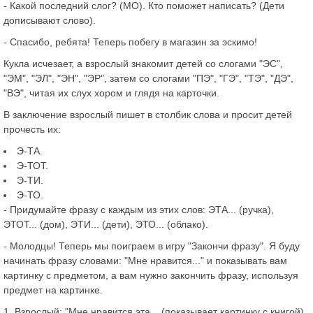
- Какой последний слог? (МО). Кто поможет написать? (Дети
дописывают слово).
- Спасибо, ребята! Теперь побегу в магазин за эскимо!
Кукла исчезает, а взрослый знакомит детей со слогами "ЭС",
"ЭМ", "ЭЛ", "ЭН", "ЭР", затем со слогами "ПЭ", "ГЭ", "ТЭ", "ДЭ",
"ВЭ", читая их слух хором и глядя на карточки.
В заключение взрослый пишет в столбик слова и просит детей
прочесть их:
Э-ТА.
Э-ТОТ.
Э-ТИ.
Э-ТО.
- Придумайте фразу с каждым из этих слов: ЭТА... (ручка),
ЭТОТ... (дом), ЭТИ... (дети), ЭТО... (облако).
- Молодцы! Теперь мы поиграем в игру "Закончи фразу". Я буду
начинать фразу словами: "Мне нравится..." и показывать вам
картинку с предметом, а вам нужно закончить фразу, используя
предмет на картинке.
1. Взрослый: "Мне нравится эта... (показывает картинку с книгой).